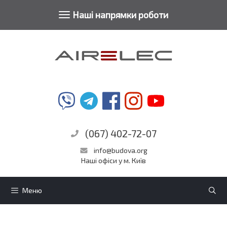
Toggle
Наші напрямки роботи
Перейти
navigation
до
контенту
(067) 402-72-07
info@budova.org
Наші офіси у м. Київ
Меню