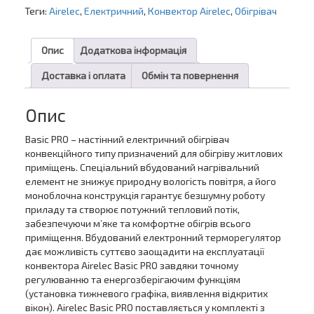
кількість
Теги:
Airelec
,
Електричний
,
Конвектор Airelec
,
Обігрівач
Опис
Додаткова інформація
Доставка і оплата
Обмін та повернення
Опис
Basic PRO – настінний електричний обігрівач
конвекційного типу призначений для обігріву житлових
приміщень. Спеціальний вбудований нагрівальний
елемент не знижує природну вологість повітря, а його
моноблочна конструкція гарантує безшумну роботу
приладу та створює потужний тепловий потік,
забезпечуючи м’яке та комфортне обігрів всього
приміщення. Вбудований електронний терморегулятор
дає можливість суттєво заощадити на експлуатації
конвектора Airelec Basic PRO завдяки точному
регулюванню та енергозберігаючим функціям
(установка тижневого графіка, виявлення відкритих
вікон). Airelec Basic PRO поставляється у комплекті з