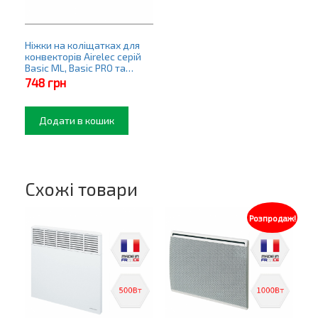
Ніжки на коліщатках для
конвекторів Airelec серій
Basic ML, Basic PRO та
Tactic Wi-Fi
748
грн
Додати в кошик
Схожі товари
Розпродаж!