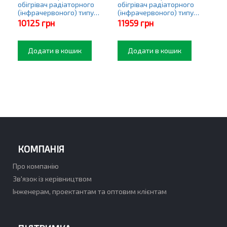
обігрівач радіаторного
обігрівач радіаторного
(інфрачервоного) типу
(інфрачервоного) типу
Premier PRO
Premier PRO
10125
грн
11959
грн
Додати в кошик
Додати в кошик
КОМПАНІЯ
Про компанію
Зв'язок із керівництвом
Інженерам, проектантам та оптовим клієнтам