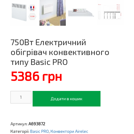
750Вт Електричний
обігрівач конвективного
типу Basic PRO
5386
грн
750Вт
Додати в кошик
Електричний
обігрівач
конвективного
типу
Basic
Артикул:
A693872
PRO
Категорії:
Basic PRO
,
Конвектори Airelec