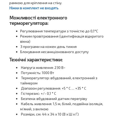
рамкою для кріплення на стіну.
Ніжки в комплект не входять
Можливості електронного
терморегулятора:
Регулювання температури з точністю до 0,1°С
Режим провітрювання (ідентифікація відкритого
вікна)
3 програми на кожен день тижня
Блокування несанкціонованого доступу
Технічні характеристики:
Напруга живлення: 230 В~
Потужність: 1000 Вт
Терморегулятор: вбудований, електронний з
таймером
Діапазон регулювання: +5 ° C … +35 ° C
Гістерезис: +/- 0,1 ° С
Безпека: вбудований датчик перегріву
Кабель живлення: 1,5 м, білий, подвійна ізоляція,
м’який, з вилкою
Розміри, см: 44 x 34 x 10 (В х Ш х Г)