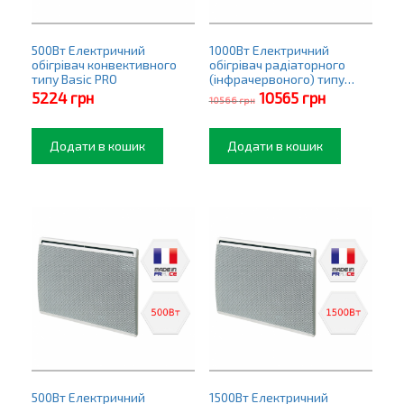
500Вт Електричний
1000Вт Електричний
обігрівач конвективного
обігрівач радіаторного
типу Basic PRO
(інфрачервоного) типу
Premier PRO
Оригінальна
Поточна
5224
грн
10565
грн
10566
грн
ціна:
ціна:
10566 грн.
10565 грн.
Додати в кошик
Додати в кошик
500Вт Електричний
1500Вт Електричний