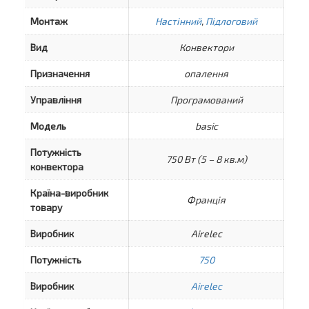
Монтаж
Настінний
,
Підлоговий
Вид
Конвектори
Призначення
опалення
Управління
Програмований
Модель
basic
Потужність
750 Вт (5 – 8 кв.м)
конвектора
Країна-виробник
Франція
товару
Виробник
Airelec
Потужність
750
Виробник
Airelec