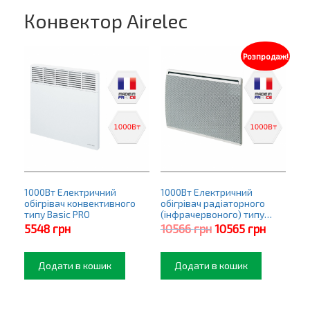
Конвектор Airelec
Розпродаж!
1000Вт Електричний
1000Вт Електричний
обігрівач конвективного
обігрівач радіаторного
типу Basic PRO
(інфрачервоного) типу
Premier PRO
Оригінальна
Поточна
5548
грн
10566
грн
10565
грн
ціна:
ціна:
10566 грн.
10565 гр
Додати в кошик
Додати в кошик