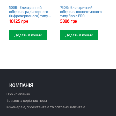
500Вт Електричний
750Вт Електричний
обігрівач радіаторного
обігрівач конвективного
(інфрачервоного) типу
типу Basic PRO
Premier PRO
10125
грн
5386
грн
Додати в кошик
Додати в кошик
КОМПАНІЯ
Про компанію
Зв'язок із керівництвом
Інженерам, проектантам та оптовим клієнтам