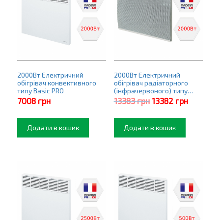
2000Вт Електричний
2000Вт Електричний
обігрівач конвективного
обігрівач радіаторного
типу Basic PRO
(інфрачервоного) типу
Premier PRO
Оригінальна
Поточна
7008
грн
13383
грн
13382
грн
ціна:
ціна:
13383 грн.
13382 гр
Додати в кошик
Додати в кошик