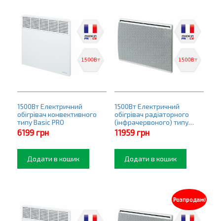
1500Вт Електричний
1500Вт Електричний
обігрівач конвективного
обігрівач радіаторного
типу Basic PRO
(інфрачервоного) типу
Premier PRO
6199
грн
11959
грн
Додати в кошик
Додати в кошик
Розпродаж!