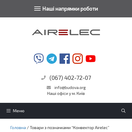
Toggle
Наші напрямки роботи
Перейти
navigation
до
контенту
(067) 402-72-07
info@budova.org
Наші офіси у м. Київ
Меню
Головна
/ Товари з позначками “Конвектор Airelec”