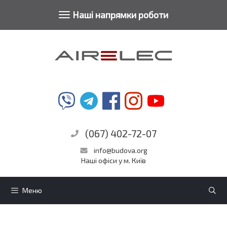
Toggle
Наші напрямки роботи
Перейти
navigation
до
контенту
(067) 402-72-07
info@budova.org
Наші офіси у м. Київ
Меню