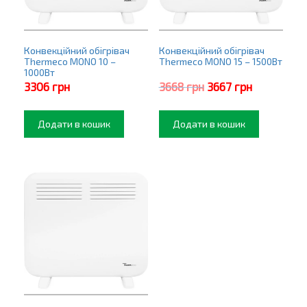
Конвекційний обігрівач
Конвекційний обігрівач
Thermeco MONO 10 –
Thermeco MONO 15 – 1500Вт
1000Вт
Оригінальна
Поточна
3306
грн
3668
грн
3667
грн
ціна:
ціна:
3668 грн.
3667 грн.
Додати в кошик
Додати в кошик