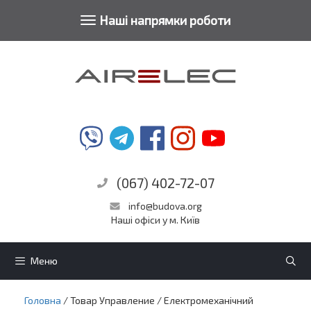
Toggle
Наші напрямки роботи
Перейти
navigation
до
контенту
(067) 402-72-07
info@budova.org
Наші офіси у м. Київ
Меню
Головна
/ Товар Управление / Електромеханічний