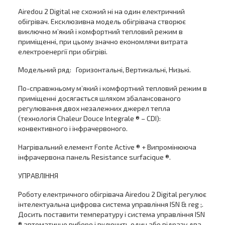
Airedou 2 Digital не схожий ні на один електричний
обігрівач. Ексклюзивна модель обігрівача створює
виключно м’який і комфортний тепловий режим в
приміщенні, при цьому значно економлячи витрата
електроенергії при обігріві.
Модельний ряд: Горизонтальні, Вертикальні, Низькі.
По-справжньому м’який і комфортний тепловий режим в
приміщенні досягається шляхом збалансованого
регулювання двох незалежних джерел тепла
(технологія Chaleur Douce Integrale ® – CDI):
конвективного і інфрачервоного.
Нагрівальний елемент Fonte Active ® + Випромінююча
інфрачервона панель Resistance surfacique ®.
УПРАВЛІННЯ
Роботу електричного обігрівача Airedou 2 Digital регулює
інтелектуальна цифрова система управління ISN & reg ;.
Досить поставити температуру і система управління ISN
® автоматично вибере і включить один або відразу два