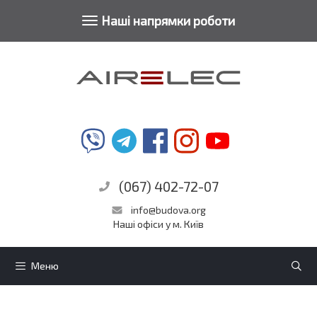
Toggle
Наші напрямки роботи
Перейти
navigation
до
контенту
(067) 402-72-07
info@budova.org
Наші офіси у м. Київ
Меню