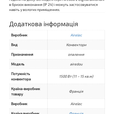
в бризок виконання (IP 24) і можуть застосовуватися
навіть у вологих приміщеннях.
Додаткова інформація
Виробник
Airelec
Вид
Конвектори
Призначення
опалення
Модель
airedou
Потужність
1500 Вт (11 – 15 кв.м)
конвектора
Країна-виробник
Франція
товару
Виробник
Airelec
Країна виробник
Франція