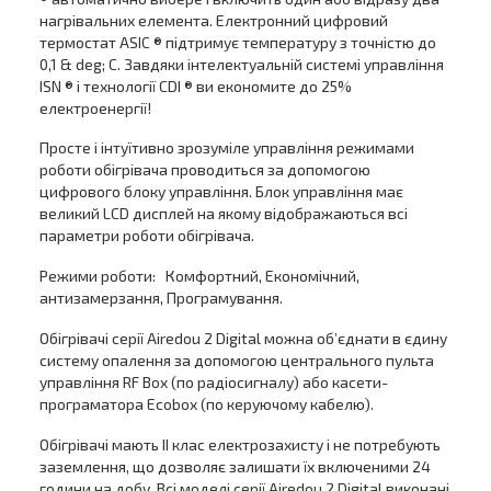
нагрівальних елемента. Електронний цифровий
термостат ASIC ® підтримує температуру з точністю до
0,1 & deg; С. Завдяки інтелектуальній системі управління
ISN ® і технології CDI ® ви економите до 25%
електроенергії!
Просте і інтуїтивно зрозуміле управління режимами
роботи обігрівача проводиться за допомогою
цифрового блоку управління. Блок управління має
великий LCD дисплей на якому відображаються всі
параметри роботи обігрівача.
Режими роботи: Комфортний, Економічний,
антизамерзання, Програмування.
Обігрівачі серії Airedou 2 Digital можна об’єднати в єдину
систему опалення за допомогою центрального пульта
управління RF Box (по радіосигналу) або касети-
програматора Ecobox (по керуючому кабелю).
Обігрівачі мають II клас електрозахисту і не потребують
заземлення, що дозволяє залишати їх включеними 24
години на добу. Всі моделі серії Airedou 2 Digital виконані