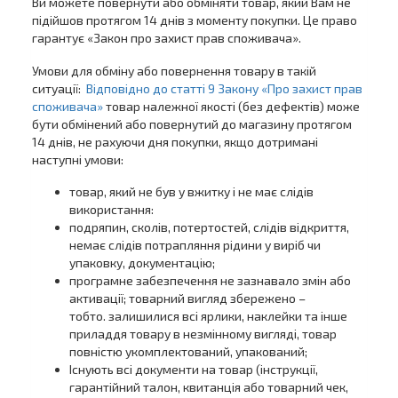
Ви можете повернути або обміняти товар, який Вам не
підійшов протягом 14 днів з моменту покупки. Це право
гарантує «Закон про захист прав споживача».
Умови для обміну або повернення товару в такій
ситуації:
Відповідно до статті 9 Закону «Про захист прав
споживача»
товар належної якості (без дефектів) може
бути обмінений або повернутий до магазину протягом
14 днів, не рахуючи дня покупки, якщо дотримані
наступні умови:
товар, який не був у вжитку і не має слідів
використання:
подряпин, сколів, потертостей, слідів відкриття,
немає слідів потрапляння рідини у виріб чи
упаковку, документацію;
програмне забезпечення не зазнавало змін або
активації; товарний вигляд збережено –
тобто. залишилися всі ярлики, наклейки та інше
приладдя товару в незмінному вигляді, товар
повністю укомплектований, упакований;
Існують всі документи на товар (інструкції,
гарантійний талон, квитанція або товарний чек,