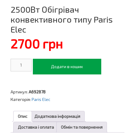
2500Вт Обігрівач
конвективного типу Paris
Elec
2700
грн
2500Вт
Додати в кошик
Обігрівач
конвективного
типу
Paris
Elec
Артикул:
A692878
кількість
Категорія:
Paris Elec
Опис
Додаткова інформація
Доставка і оплата
Обмін та повернення