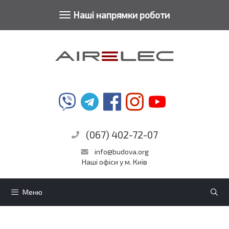
Toggle
Наші напрямки роботи
Перейти
navigation
до
контенту
(067) 402-72-07
info@budova.org
Наші офіси у м. Київ
Меню