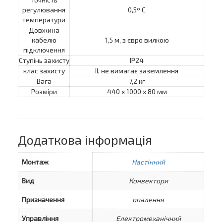
регулювання
0,5º С
температури
Довжина
кабелю
1,5 м, з євро вилкою
підключення
Ступінь захисту
IP24
клас захисту
II, не вимагає заземлення
Вага
7,2 кг
Розміри
440 х 1000 х 80 мм
Додаткова інформація
Монтаж
Настінний
Вид
Конвектори
Призначення
опалення
Управління
Електромеханічний