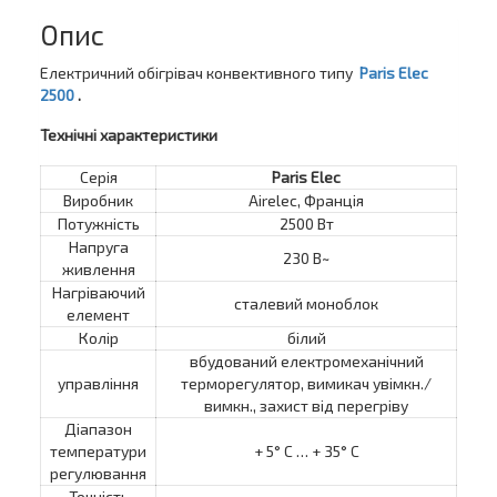
Опис
Електричний обігрівач конвективного типу
Paris Elec
2500
.
Технічні характеристики
Серія
Paris Elec
Виробник
Airelec, Франція
Потужність
2500 Вт
Напруга
230 В~
живлення
Нагріваючий
сталевий моноблок
елемент
Колір
білий
вбудований електромеханічний
управління
терморегулятор, вимикач увімкн./
вимкн., захист від перегріву
Діапазон
температури
+ 5° C … + 35° C
регулювання
Точність