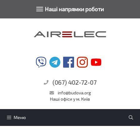
Toggle
Наші напрямки роботи
Перейти
navigation
до
контенту
(067) 402-72-07
info@budova.org
Наші офіси у м. Київ
Меню