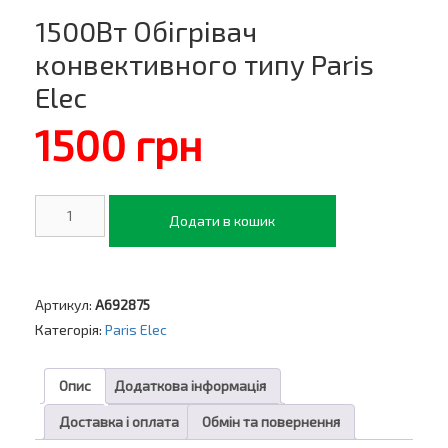
1500Вт Обігрівач
конвективного типу Paris
Elec
1500
грн
1500Вт
Додати в кошик
Обігрівач
конвективного
типу
Paris
Elec
Артикул:
A692875
кількість
Категорія:
Paris Elec
Опис
Додаткова інформація
Доставка і оплата
Обмін та повернення