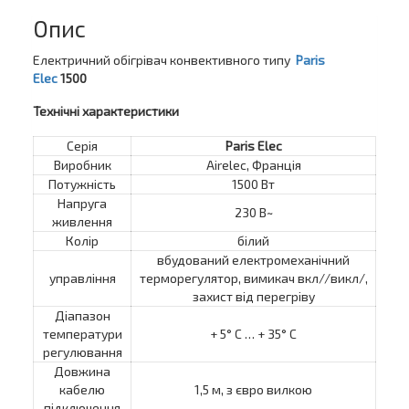
Опис
Електричний обігрівач конвективного типу
Paris
Elec
1500
Технічні характеристики
Серія
Paris Elec
Виробник
Airelec, Франція
Потужність
1500 Вт
Напруга
230 В~
живлення
Колір
білий
вбудований електромеханічний
управління
терморегулятор, вимикач вкл//викл/,
захист від перегріву
Діапазон
температури
+ 5° C … + 35° C
регулювання
Довжина
кабелю
1,5 м, з євро вилкою
підключення