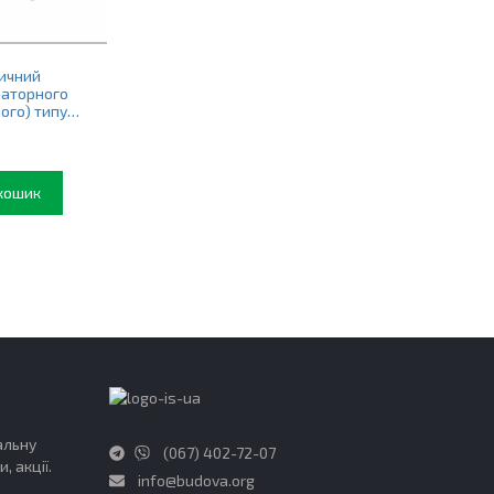
ичний
іаторного
ого) типу
кошик
альну
(067) 402-72-07
 акції.
info@budova.org