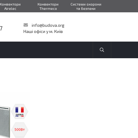
Конвектори
Конвектори
Системи охорони
Airelec
Thermeco
та безпеки
info@budova.org
7
Наші офіси у м. Київ