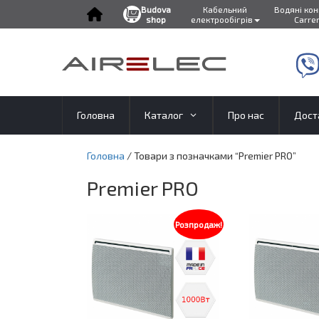
Budova
Кабельний
Водяні ко
shop
електрообігрів
Carre
Перейти
до
контенту
Головна
Каталог
Про нас
Дост
Головна
/ Товари з позначками “Premier PRO”
Premier PRO
Розпродаж!