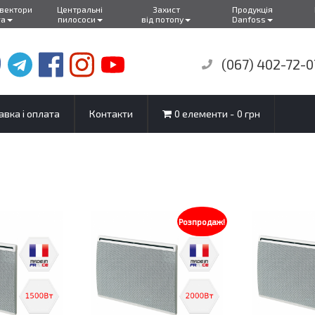
нвектори
Центральні
Захист
Продукція
ra
пилососи
від потопу
Danfoss
(067) 402-72-0
авка і оплата
Контакти
0 елементи
0 грн
Розпродаж!