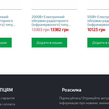
ичний
2000Вт Електричний
500Вт Електр
аторного
обігрівач радіаторного
обігрівач рад
го) типу
(інфрачервоного) типу
(інфрачервон
Premier PRO
Premier PRO
Оригінальна
Поточна
13383
грн
13382
грн
10125
грн
ціна:
ціна:
13383 грн.
13382 грн.
ошик
Додати в кошик
Додати в 
УПЦЯМ
Розсилка
а гарантія
Підписуйтесь! Отримуйте акту
інформацію про новини, знижки,
 і оплата